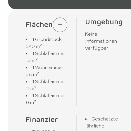
Umgebung
Flächen
Keine
1 Grundstück
Informationen
540 m²
verfügbar
1 Schlafzimmer
10 m²
1 Wohnzimmer
38 m²
1 Schlafzimmer
11 m²
1 Schlafzimmer
9 m²
Finanzier
Geschätzte
jährliche