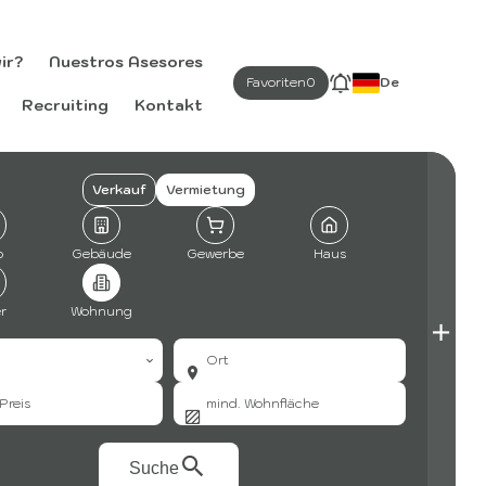
ir?
Nuestros Asesores
Favoriten
0
De
Recruiting
Kontakt
Verkauf
Vermietung
o
Gebäude
Gewerbe
Haus
r
Wohnung
Ort
Suche