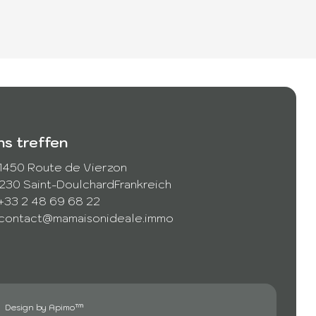
ns treffen
1450 Route de Vierzon
230 Saint-Doulchard
Frankreich
+33 2 48 69 68 22
contact@mamaisonideale.immo
Design by
Apimo™