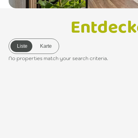
Entdeck
Liste
Karte
No properties match your search criteria.
+
−