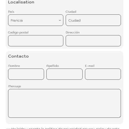
Localisation
País
Ciudad
Francia
Ciudad
Codigo postal
Dirección
Contacto
Nombre
Apellido
E-mail
Mensaje
He leído y acepto la política de privacidad
privacy policy
de este