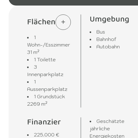
Umgebung
Flächen
Bus
1
Bahnhof
Wohn-/Esszimmer
Autobahn
31 m²
1 Toilette
3
Innenparkplatz
1
Aussenparkplatz
1 Grundstück
2269 m²
Finanzier
Geschätzte
jährliche
225.000 €
Energiekosten