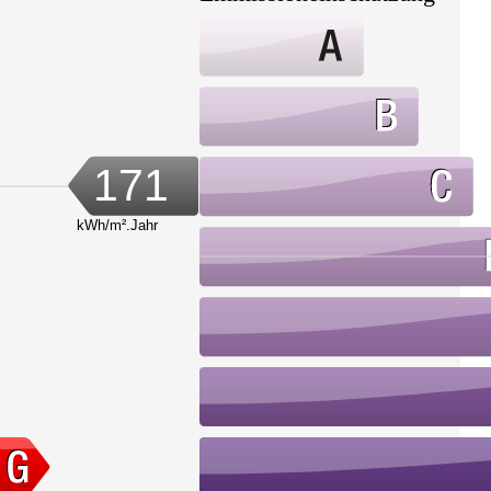
171
kWh/m².Jahr