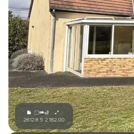
2612
8
5
2
182.00