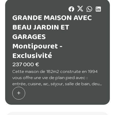
GRANDE MAISON AVEC
BEAU JARDIN ET
GARAGES
Montipouret -
Exclusivité
237 000 €
Cette maison de 182m2 construite en 1994
vous offre une vie de plain pied avec :
entrée, cuisine, wc, séjour, salle de bain, deux
chambres et un bureau. Le deuxième niveau
présente une grande chambre de 16m2 et
deux autres plus petites, un dressing, une
salle d'eau et un grenier. Une belle véranda
prolonge l'espace cuisine sur le jardin et ces