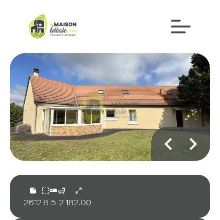
2612
8
5
2
182.00