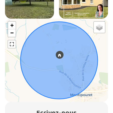
+
−
Ecrivez-nous