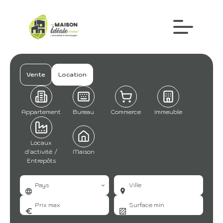
Vente
Location
Appartement
Bureau
Commerce
Immeuble
Locaux
d'activité /
Maison
Entrepôts
Pays
Ville