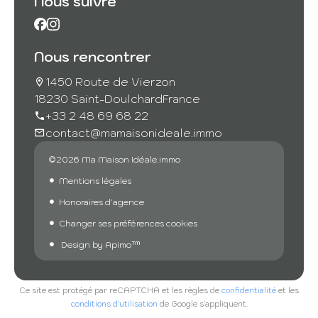
Nous suivre
Nous rencontrer
1450 Route de Vierzon
18230 Saint-Doulchard
France
+33 2 48 69 68 22
contact@mamaisonideale.immo
©2026 Ma Maison Idéale.immo
Mentions légales
Honoraires d'agence
Changer ses préférences cookies
Design by
Apimo™
Ce site est protégé par reCAPTCHA et les règles de
confidentialité
et les
conditions d'utilisation
de Google s'appliquent.