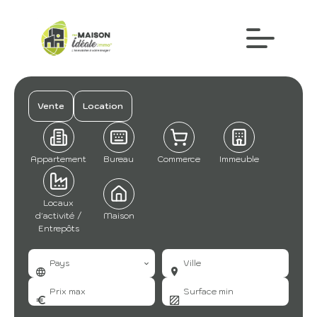
Vente
Location
Appartement
Bureau
Commerce
Immeuble
Locaux
d'activité /
Maison
Entrepôts
Pays
Ville