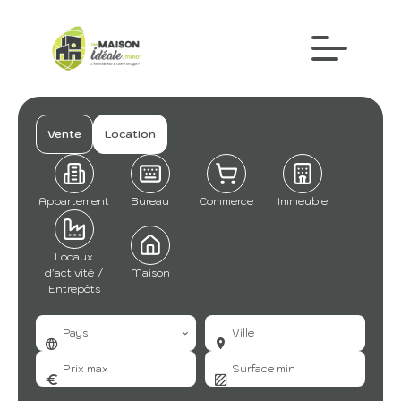
Vente
Location
Appartement
Bureau
Commerce
Immeuble
Locaux
d'activité /
Maison
Entrepôts
Pays
Ville