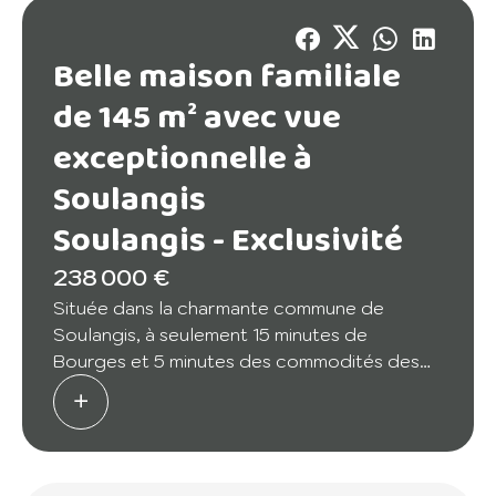
Belle maison familiale
de 145 m² avec vue
exceptionnelle à
Soulangis
Soulangis -
Exclusivité
238 000 €
Située dans la charmante commune de
Soulangis, à seulement 15 minutes de
Bourges et 5 minutes des commodités des
Aix-d'Angillon, cette maison familiale de 145
m², édifiée en 2006, vous séduira par ses
prestations de qualité, sa luminosité et son
environnement paisible sans aucun vis-à-vis.
Édifiée sur un terrain clos et soigneusement