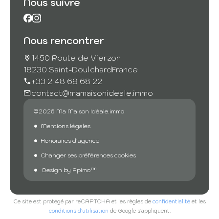
Nous suivre
Nous rencontrer
1450 Route de Vierzon
18230 Saint-Doulchard
France
+33 2 48 69 68 22
contact@mamaisonideale.immo
©2026 Ma Maison Idéale.immo
Mentions légales
Honoraires d'agence
Changer ses préférences cookies
Design by
Apimo™
Ce site est protégé par reCAPTCHA et les règles de
confidentialité
et les
conditions d'utilisation
de Google s'appliquent.