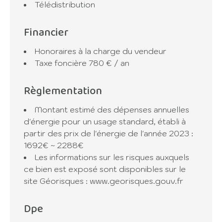
Télédistribution
terrain entièrement clos, portail motorisé,
grande terrasse et jardin paysager
Financier
soigneusement entretenu.
Aucun travaux à prévoir : vous n'aurez plus
Honoraires à la charge du vendeur
qu'à poser vos valises dans cette maison
Taxe foncière
780 € / an
parfaitement entretenue, idéale pour une vie
de famille paisible à la campagne tout en
Règlementation
restant proche des commodités.
Pour organiser une visite
Montant estimé des dépenses annuelles
d'énergie pour un usage standard, établi à
partir des prix de l'énergie de l'année 2023 :
1692€ ~ 2288€
Les informations sur les risques auxquels
ce bien est exposé sont disponibles sur le
site Géorisques : www.georisques.gouv.fr
Dpe