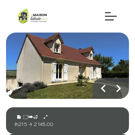
lh21
5
4
2
145.00